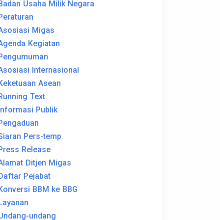
Badan Usaha Milik Negara
Peraturan
Asosiasi Migas
Agenda Kegiatan
Pengumuman
Asosiasi Internasional
Keketuaan Asean
Running Text
Informasi Publik
Pengaduan
Siaran Pers-temp
Press Release
Alamat Ditjen Migas
Daftar Pejabat
Konversi BBM ke BBG
Layanan
Undang-undang