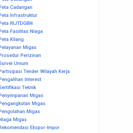
Peta Cadangan
Peta Infrastruktur
Peta RIJTDGBN
Peta Fasilitas Niaga
Peta Kilang
Pelayanan Migas
Prosedur Perizinan
Survei Umum
Partisipasi Tender Wilayah Kerja
Pengalihan Interest
Sertifikasi Teknik
Penyimpanan Migas
Pengangkutan Migas
Pengolahan Migas
Niaga Migas
Rekomendasi Ekspor-Impor