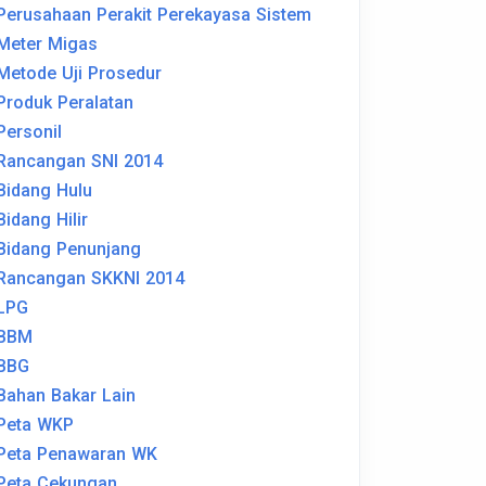
Perusahaan Perakit Perekayasa Sistem
Meter Migas
Metode Uji Prosedur
Produk Peralatan
Personil
Rancangan SNI 2014
Bidang Hulu
Bidang Hilir
Bidang Penunjang
Rancangan SKKNI 2014
LPG
BBM
BBG
Bahan Bakar Lain
Peta WKP
Peta Penawaran WK
Peta Cekungan