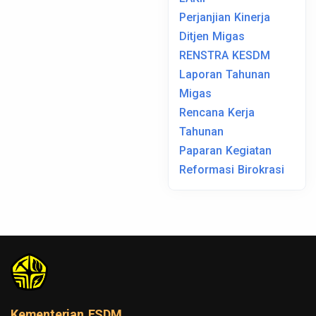
Perjanjian Kinerja
Ditjen Migas
RENSTRA KESDM
Laporan Tahunan
Migas
Rencana Kerja
Tahunan
Paparan Kegiatan
Reformasi Birokrasi
Kementerian ESDM