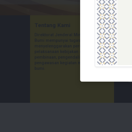
Tentang Kami
L
Direktorat Jenderal Minyak dan Gas
Bumi mempunyai tugas
menyelenggarakan perumusan dan
pelaksanaan kebijakan di bidang
pembinaan, pengendalian, dan
pengawasan kegiatan minyak dan gas
Whistle Bowling
E-Announcement
System
LHKPN
bumi.