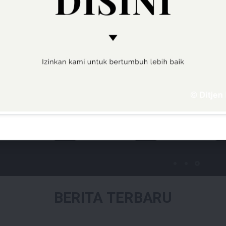
AYANAN KAMI
Call Center 136
Regulasi dan
E-Procurement
Publikasi
BERITA TERBARU