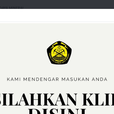
DAYA MINERAL
UMI
layanan Publik
Reformasi Birokrasi
Tautan Te