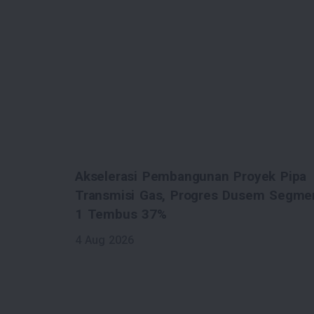
k Pipa
Pastikan Akses Energi Adil dan
m Segmen
Terjangkau, Dirjen Migas Kawal
Pembangunan Jargas Kab. Pelalawan
Sesuai Target
3 Aug 2026