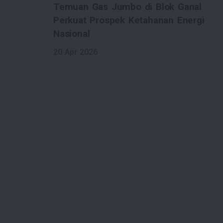
nal
Pembukaan Selat Hormuz Redakan
ergi
Tekanan Global, Pemerintah Pastikan
Pasokan Energi Nasional Tetap Aman
17 Apr 2026