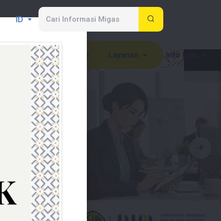
ID
rkait
Kontak Kami
Layanan
Info Lain