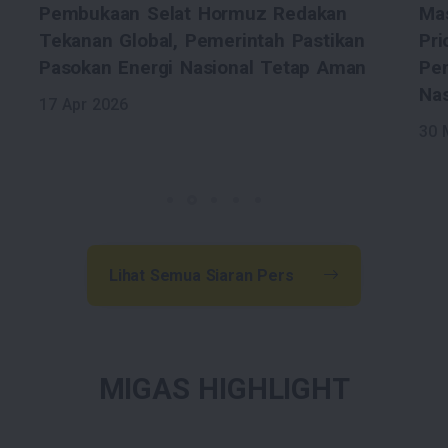
Masela dan Transisi Energi jadi
Wam
Prioritas Pembahasan dengan Jepang,
Pe
Pemerintah Perkuat Ketahanan Energi
18 
Nasional
30 Mar 2026
Lihat Semua Siaran Pers
MIGAS HIGHLIGHT