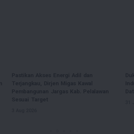
Dukung Ketahanan Energi dan Efisiensi
Dit
Industri, Ditjen Migas Dorong Integrasi
Apr
Data dan Teknologi AI di Sektor Migas
Ber
31 Jul 2026
30 