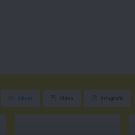
Album
Video
Infografis