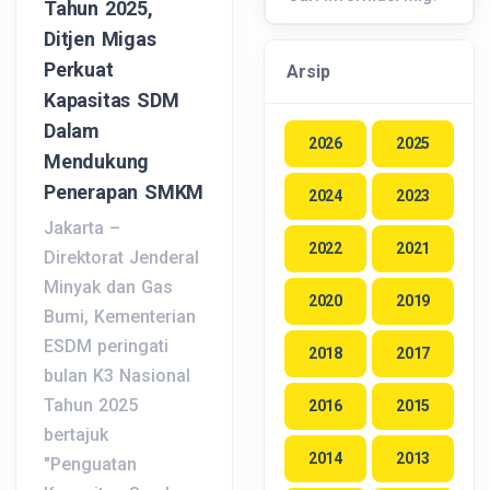
Tahun 2025,
Ditjen Migas
Perkuat
Arsip
Kapasitas SDM
Dalam
2026
2025
Mendukung
Penerapan SMKM
2024
2023
Jakarta –
2022
2021
Direktorat Jenderal
Minyak dan Gas
2020
2019
Bumi, Kementerian
ESDM peringati
2018
2017
bulan K3 Nasional
Tahun 2025
2016
2015
bertajuk
2014
2013
"Penguatan